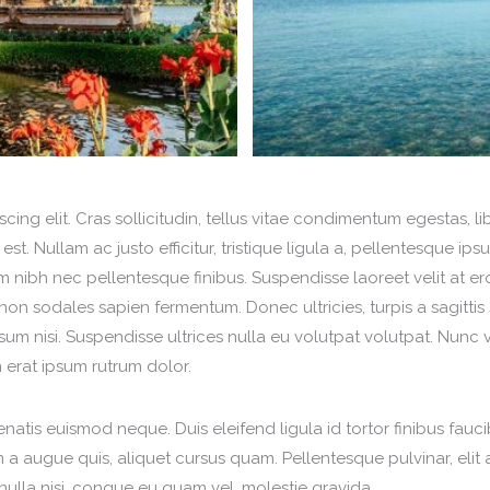
ing elit. Cras sollicitudin, tellus vitae condimentum egestas, l
t. Nullam ac justo efficitur, tristique ligula a, pellentesque ip
nibh nec pellentesque finibus. Suspendisse laoreet velit at ero
, non sodales sapien fermentum. Donec ultricies, turpis a sagittis
sum nisi. Suspendisse ultrices nulla eu volutpat volutpat. Nunc v
 erat ipsum rutrum dolor.
nenatis euismod neque. Duis eleifend ligula id tortor finibus fauc
m a augue quis, aliquet cursus quam. Pellentesque pulvinar, eli
d nulla nisi, congue eu quam vel, molestie gravida.