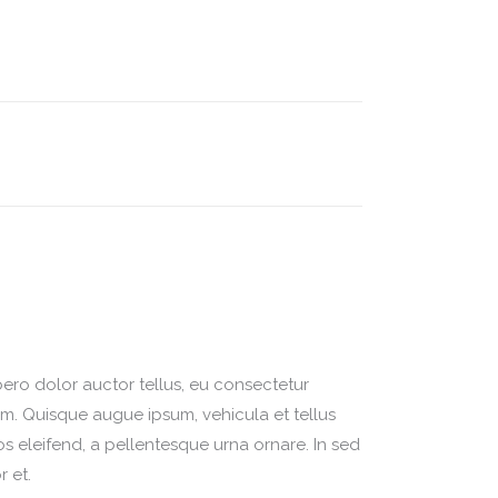
ibero dolor auctor tellus, eu consectetur
sum. Quisque augue ipsum, vehicula et tellus
s eleifend, a pellentesque urna ornare. In sed
r et.