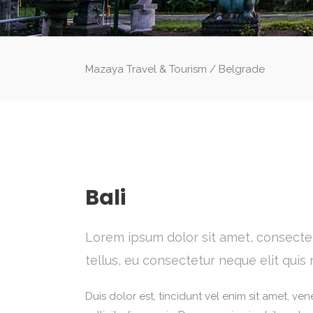
Mazaya Travel & Tourism
/
Belgrade
Bali
Lorem ipsum dolor sit amet, consectetu
tellus, eu consectetur neque elit qui
Duis dolor est, tincidunt vel enim sit amet, ve