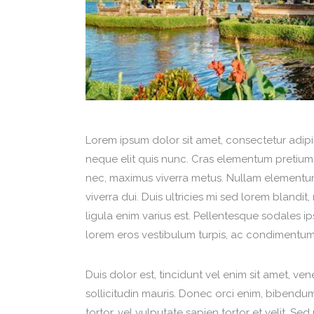
Lorem ipsum dolor sit amet, consectetur adipisc
neque elit quis nunc. Cras elementum pretium es
nec, maximus viverra metus. Nullam elementum 
viverra dui. Duis ultricies mi sed lorem blandit
ligula enim varius est. Pellentesque sodales ip
lorem eros vestibulum turpis, ac condimentum
Duis dolor est, tincidunt vel enim sit amet, ve
sollicitudin mauris. Donec orci enim, bibendu
tortor, vel vulputate sapien tortor et velit. Se