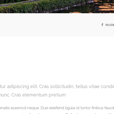
FACE
r adipiscing elit. Cras sollicitudin, tellus vitae con
s nunc. Cras elementum pretium
nenatis euismod neque. Duis eleifend ligula id tortor finibus fauc