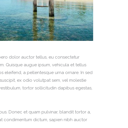
ibero dolor auctor tellus, eu consectetur
sum. Quisque augue ipsum, vehicula et tellus
s eleifend, a pellentesque urna ornare. In sed
 suscipit, ex odio volutpat sem, vel molestie
estibulum, tortor sollicitudin dapibus egestas,
ibus. Donec et quam pulvinar, blandit tortor a,
t at condimentum dictum, sapien nibh auctor