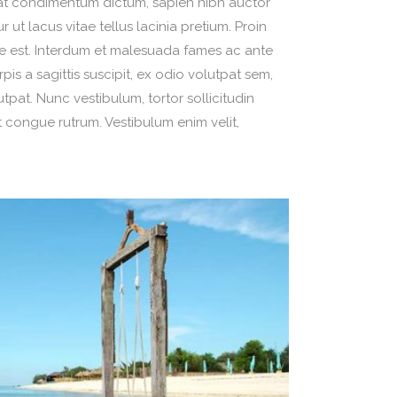
t at condimentum dictum, sapien nibh auctor
 ut lacus vitae tellus lacinia pretium. Proin
tae est. Interdum et malesuada fames ac ante
pis a sagittis suscipit, ex odio volutpat sem,
tpat. Nunc vestibulum, tortor sollicitudin
 congue rutrum. Vestibulum enim velit,