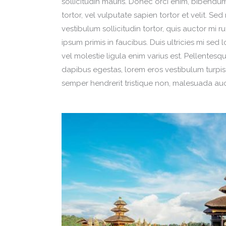
sollicitudin mauris. Donec orci enim, bibendu
tortor, vel vulputate sapien tortor et velit. Se
vestibulum sollicitudin tortor, quis auctor mi
ipsum primis in faucibus. Duis ultricies mi sed
vel molestie ligula enim varius est. Pellentesq
dapibus egestas, lorem eros vestibulum turpis
semper hendrerit tristique non, malesuada auctor