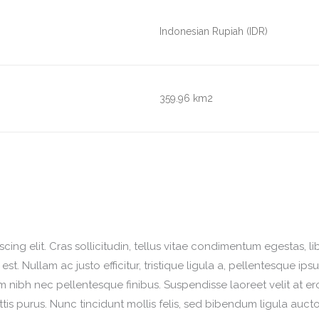
Indonesian Rupiah (IDR)
359.96 km2
ing elit. Cras sollicitudin, tellus vitae condimentum egestas, l
t. Nullam ac justo efficitur, tristique ligula a, pellentesque ip
nibh nec pellentesque finibus. Suspendisse laoreet velit at ero
ttis purus. Nunc tincidunt mollis felis, sed bibendum ligula aucto