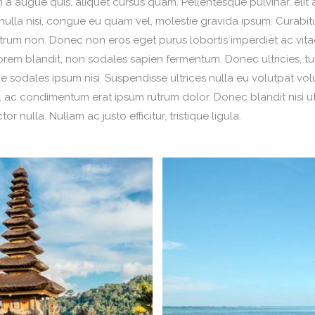
m a augue quis, aliquet cursus quam. Pellentesque pulvinar, eli
d nulla nisi, congue eu quam vel, molestie gravida ipsum. Curabitur
 rutrum non. Donec non eros eget purus lobortis imperdiet ac vi
 lorem blandit, non sodales sapien fermentum. Donec ultricies, tur
ue sodales ipsum nisi. Suspendisse ultrices nulla eu volutpat volu
, ac condimentum erat ipsum rutrum dolor. Donec blandit nisi ut
 nulla. Nullam ac justo efficitur, tristique ligula.