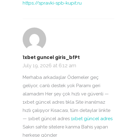
https://spravki-spb-kupit.ru
1xbet guncel giris_bfPt
July 19, 2026 at 6:12 am
Merhaba arkadaşlar Ödemeler geç
geliyor, canlı destek yok Paramı geri
alamadım Her şey çok hızlı ve güvenli —
1xbet güncel adres tıkla Site inanılmaz
hızlı çalışıyor Kısacası, tüm detaylar linkte
— 1xbet güncel adres
1xbet güncel adres
Sakın sahte sitelere kanma Bahis yapan
herkese gönder