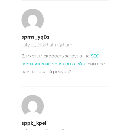
spms_yqEa
July 11, 2026 at 9:36 am
Влияет ли скорость загрузки на
SEO
продвижение молодого сайта
сильнее,
чем на зрелый ресурс?
sppk_kpel