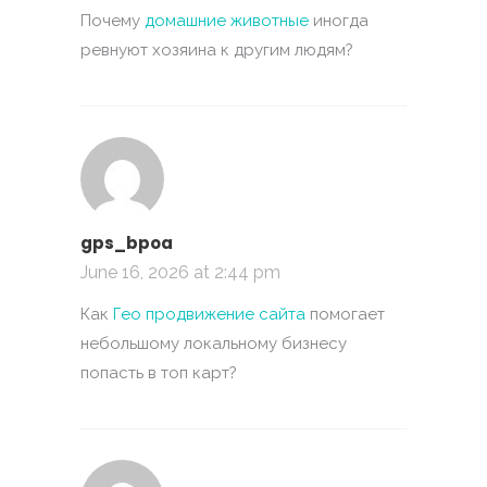
Почему
домашние животные
иногда
ревнуют хозяина к другим людям?
gps_bpoa
June 16, 2026 at 2:44 pm
Как
Гео продвижение сайта
помогает
небольшому локальному бизнесу
попасть в топ карт?