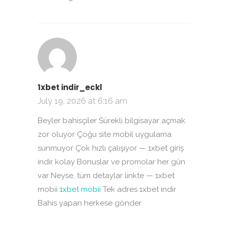
1xbet indir_eckl
July 19, 2026 at 6:16 am
Beyler bahisçiler Sürekli bilgisayar açmak
zor oluyor Çoğu site mobil uygulama
sunmuyor Çok hızlı çalışıyor — 1xbet giriş
indir kolay Bonuslar ve promolar her gün
var Neyse, tüm detaylar linkte — 1xbet
mobii
1xbet mobii
Tek adres 1xbet indir
Bahis yapan herkese gönder