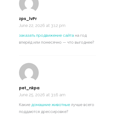
zps_lvPr
June 22, 2026 at 3:12 pm
заказать продвижение сайта
на год
вперёд или помесячно — что выгоднее?
pet_nkpa
June 25, 2026 at 3:16 am
Какие
домашние животные
лучше всего
поддаются дрессировке?