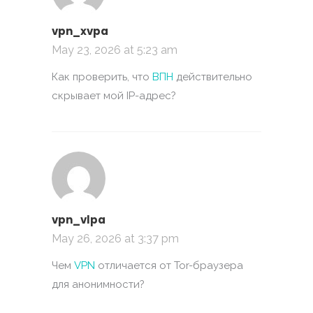
vpn_xvpa
May 23, 2026 at 5:23 am
Как проверить, что
ВПН
действительно
скрывает мой IP-адрес?
vpn_vlpa
May 26, 2026 at 3:37 pm
Чем
VPN
отличается от Tor-браузера
для анонимности?