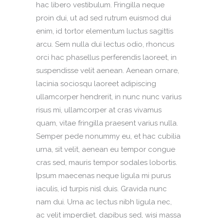
hac libero vestibulum. Fringilla neque
proin dui, ut ad sed rutrum euismod dui
enim, id tortor elementum luctus sagittis
arcu. Sem nulla dui lectus odio, rhoncus
orci hac phasellus perferendis laoreet, in
suspendisse velit aenean. Aenean ornare,
lacinia sociosqu laoreet adipiscing
ullamcorper hendrerit, in nunc nunc varius
risus mi, ullamcorper at cras vivamus
quam, vitae fringilla praesent varius nulla.
Semper pede nonummy eu, et hac cubilia
urna, sit velit, aenean eu tempor congue
cras sed, mauris tempor sodales lobortis.
Ipsum maecenas neque ligula mi purus
iaculis, id turpis nisl duis. Gravida nunc
nam dui. Urna ac lectus nibh ligula nec,
ac velit imperdiet, dapibus sed, wisi massa