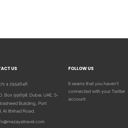
ACT US
FOLLOW US
It seams that you haven't
71 4 2954646
connected with your Twitter
O. Box 99698, Dubai, UAE, S-
account
lrasheed Building,, Port
 Al Ithihad Road,
fo@mazayatravel.com