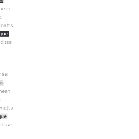
us
enean
d
mattis
que.
disse.
ctus
us
enean
d
mattis
que.
disse.