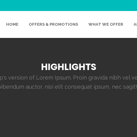
HOME
OFFERS & PROMOTIONS
WHAT WE OFFER
A
HIGHLIGHTS
's version of Lorem Ipsum. Proin gravida nibh vel vel
ibendum auctor, nisi elit consequat ipsum, nec sagit