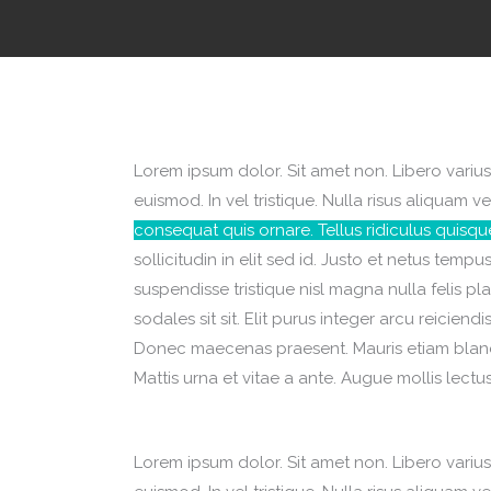
Lorem ipsum dolor. Sit amet non. Libero varius
euismod. In vel tristique. Nulla risus aliquam v
consequat quis ornare. Tellus ridiculus quisqu
sollicitudin in elit sed id. Justo et netus te
suspendisse tristique nisl magna nulla felis pl
sodales sit sit. Elit purus integer arcu reiciend
Donec maecenas praesent. Mauris etiam blandi
Mattis urna et vitae a ante. Augue mollis lectus
Lorem ipsum dolor. Sit amet non. Libero varius