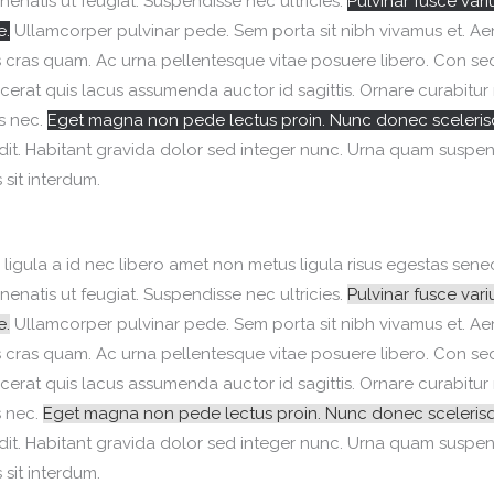
enenatis ut feugiat. Suspendisse nec ultricies.
Pulvinar fusce vari
e.
Ullamcorper pulvinar pede. Sem porta sit nibh vivamus et. A
mpus cras quam. Ac urna pellentesque vitae posuere libero. Con se
acerat quis lacus assumenda auctor id sagittis. Ornare curabitur 
is nec.
Eget magna non pede lectus proin. Nunc donec sceleris
t. Habitant gravida dolor sed integer nunc. Urna quam suspen
 sit interdum.
 ligula a id nec libero amet non metus ligula risus egestas sene
enenatis ut feugiat. Suspendisse nec ultricies.
Pulvinar fusce vari
e.
Ullamcorper pulvinar pede. Sem porta sit nibh vivamus et. A
mpus cras quam. Ac urna pellentesque vitae posuere libero. Con se
acerat quis lacus assumenda auctor id sagittis. Ornare curabitur 
s nec.
Eget magna non pede lectus proin. Nunc donec sceleris
t. Habitant gravida dolor sed integer nunc. Urna quam suspen
 sit interdum.