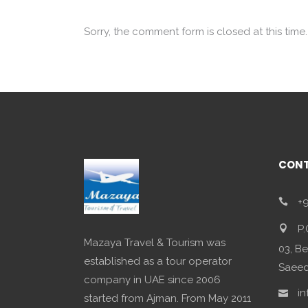
Sorry, the comment form is closed at this time.
CONT
+9
P.
Mazaya Travel & Tourism was
03, Be
established as a tour operator
Saeed,
company in UAE since 2006
in
started from Ajman. From May 2011