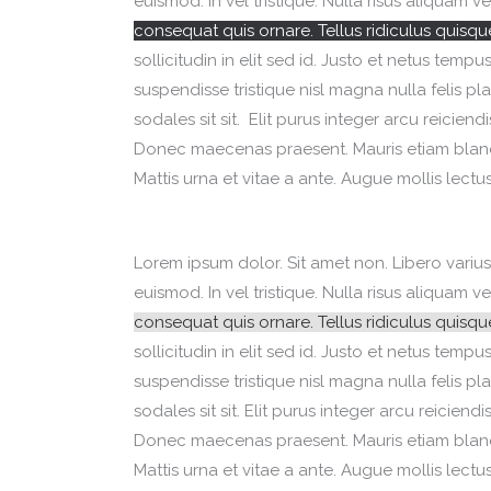
euismod. In vel tristique. Nulla risus aliquam v
consequat quis ornare. Tellus ridiculus quisqu
sollicitudin in elit sed id. Justo et netus te
suspendisse tristique nisl magna nulla felis pl
sodales sit sit. Elit purus integer arcu reiciend
Donec maecenas praesent. Mauris etiam blandi
Mattis urna et vitae a ante. Augue mollis lectus
Lorem ipsum dolor. Sit amet non. Libero varius
euismod. In vel tristique. Nulla risus aliquam v
consequat quis ornare. Tellus ridiculus quisqu
sollicitudin in elit sed id. Justo et netus te
suspendisse tristique nisl magna nulla felis pl
sodales sit sit. Elit purus integer arcu reiciendi
Donec maecenas praesent. Mauris etiam blandi
Mattis urna et vitae a ante. Augue mollis lectus