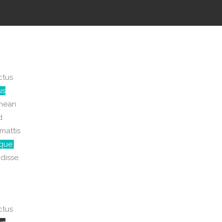
ctus
us
enean
d
mattis
que.
disse.
ctus