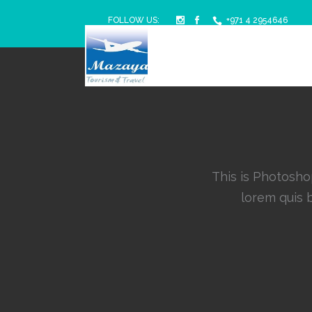
FOLLOW US:
+971 4 2954646
This is Photoshop
lorem quis b