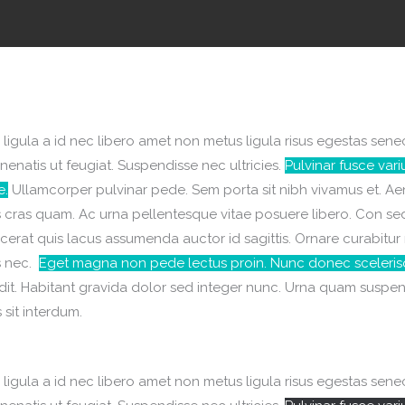
 ligula a id nec libero amet non metus ligula risus egestas sene
enenatis ut feugiat. Suspendisse nec ultricies.
Pulvinar fusce vari
e.
Ullamcorper pulvinar pede. Sem porta sit nibh vivamus et. A
mpus cras quam. Ac urna pellentesque vitae posuere libero. Con se
acerat quis lacus assumenda auctor id sagittis. Ornare curabitur 
is nec.
Eget magna non pede lectus proin. Nunc donec sceleris
t. Habitant gravida dolor sed integer nunc. Urna quam suspen
 sit interdum.
 ligula a id nec libero amet non metus ligula risus egestas sene