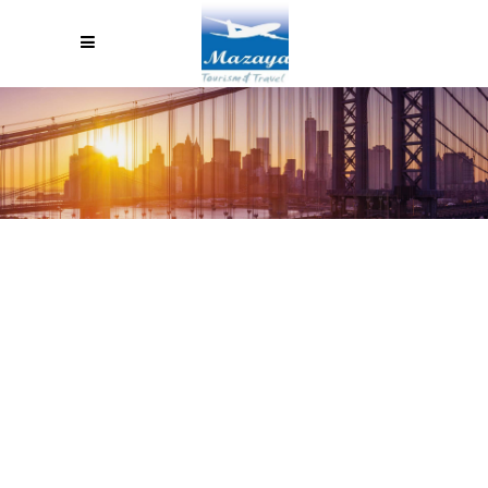
18 BEST SPOTS IN
PATAGONIA: THE PERFECT
VACATION FOR OUTDOORSY
TYPES OF PEOPLE