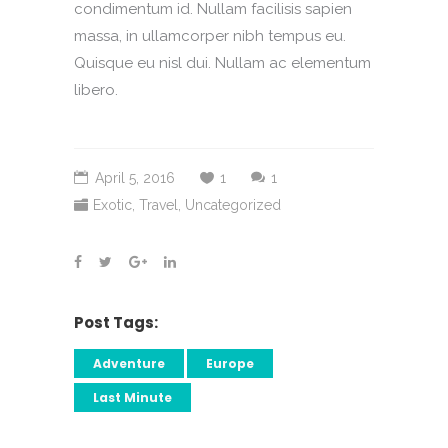
condimentum id. Nullam facilisis sapien
massa, in ullamcorper nibh tempus eu.
Quisque eu nisl dui. Nullam ac elementum
libero.
April 5, 2016
1
1
Exotic
,
Travel
,
Uncategorized
Post Tags:
Adventure
Europe
Last Minute