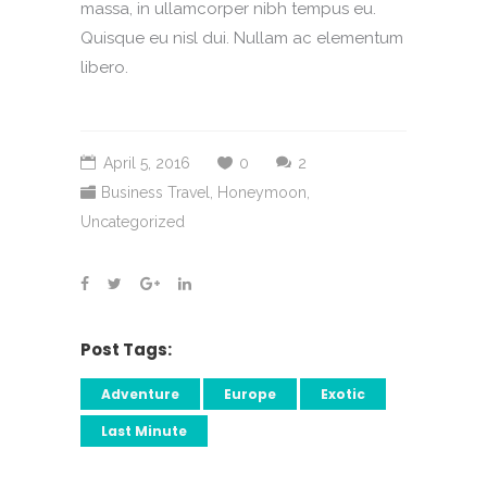
massa, in ullamcorper nibh tempus eu.
Quisque eu nisl dui. Nullam ac elementum
libero.
April 5, 2016
0
2
Business Travel
,
Honeymoon
,
Uncategorized
Post Tags:
Adventure
Europe
Exotic
Last Minute